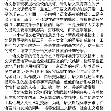
语文教育现状提出尖锐的批评。针对语文教育存在的弊
端，此次课程改革，重点进行了语文课程功能的开发。主
要体现在三个方面：一是阐明了语文课程的性质；二是突
出了情感、态度、价值观在教学中的地位，并根据课程的
特点，将其贯穿于各阶段的目标中；三是强调了人文素养
的提高主要靠熏陶感染、潜移默化，而不是靠灌输。
中小学语文教育的性质是什么？新课程标准指出，语
文是最重要的交际工具，是人类文化的重要组成部分。工
具性与人文性的统一，是语文课程的基本特点。这一概念
的确立，结束了关于语文学科性质的长期纷争。
语文教育的任务是什么？课程标准开宗明义指出，语
文课程应培育学生热爱祖国语文的思想感情，指导学生正
确地理解和运用祖国语文，丰富语言的积累，培养语感，
发展思维，使他们具有适应实际需要的识字与写字能力、
阅读能力、写作能力、口语交际能力。语文课程还应重视
提高学生的品德修养和审美情趣，使他们逐步形成良好的
个性和健全的人格，促进德、智、体、美的和谐发展。
语文负载着传承祖国文化和民族精神的任务，有着极
其丰富的文化内涵，极其辉煌的人文精神，应当使语文的
工具性与人文性水乳交融。为此，语文课程标准要求，在
语言能力发展的同时，培养爱国主义情感，社会主义道德