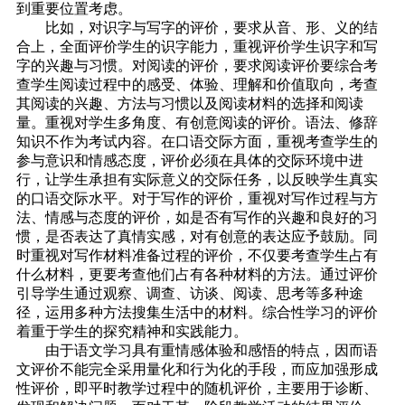
到重要位置考虑。
比如，对识字与写字的评价，要求从音、形、义的结
合上，全面评价学生的识字能力，重视评价学生识字和写
字的兴趣与习惯。对阅读的评价，要求阅读评价要综合考
查学生阅读过程中的感受、体验、理解和价值取向，考查
其阅读的兴趣、方法与习惯以及阅读材料的选择和阅读
量。重视对学生多角度、有创意阅读的评价。语法、修辞
知识不作为考试内容。在口语交际方面，重视考查学生的
参与意识和情感态度，评价必须在具体的交际环境中进
行，让学生承担有实际意义的交际任务，以反映学生真实
的口语交际水平。对于写作的评价，重视对写作过程与方
法、情感与态度的评价，如是否有写作的兴趣和良好的习
惯，是否表达了真情实感，对有创意的表达应予鼓励。同
时重视对写作材料准备过程的评价，不仅要考查学生占有
什么材料，更要考查他们占有各种材料的方法。通过评价
引导学生通过观察、调查、访谈、阅读、思考等多种途
径，运用多种方法搜集生活中的材料。综合性学习的评价
着重于学生的探究精神和实践能力。
由于语文学习具有重情感体验和感悟的特点，因而语
文评价不能完全采用量化和行为化的手段，而应加强形成
性评价，即平时教学过程中的随机评价，主要用于诊断、