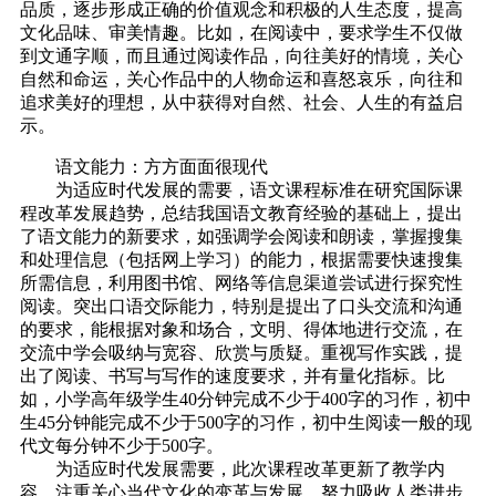
品质，逐步形成正确的价值观念和积极的人生态度，提高
文化品味、审美情趣。比如，在阅读中，要求学生不仅做
到文通字顺，而且通过阅读作品，向往美好的情境，关心
自然和命运，关心作品中的人物命运和喜怒哀乐，向往和
追求美好的理想，从中获得对自然、社会、人生的有益启
示。
语文能力：方方面面很现代
为适应时代发展的需要，语文课程标准在研究国际课
程改革发展趋势，总结我国语文教育经验的基础上，提出
了语文能力的新要求，如强调学会阅读和朗读，掌握搜集
和处理信息（包括网上学习）的能力，根据需要快速搜集
所需信息，利用图书馆、网络等信息渠道尝试进行探究性
阅读。突出口语交际能力，特别是提出了口头交流和沟通
的要求，能根据对象和场合，文明、得体地进行交流，在
交流中学会吸纳与宽容、欣赏与质疑。重视写作实践，提
出了阅读、书写与写作的速度要求，并有量化指标。比
如，小学高年级学生40分钟完成不少于400字的习作，初中
生45分钟能完成不少于500字的习作，初中生阅读一般的现
代文每分钟不少于500字。
为适应时代发展需要，此次课程改革更新了教学内
容，注重关心当代文化的变革与发展，努力吸收人类进步