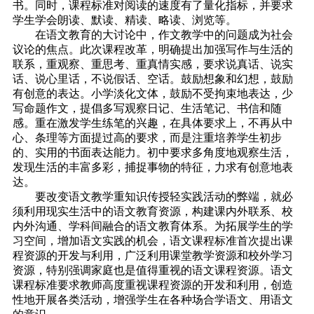
书。同时，课程标准对阅读的速度有了量化指标，并要求
学生学会朗读、默读、精读、略读、浏览等。
在语文教育的大讨论中，作文教学中的问题成为社会
议论的焦点。此次课程改革，明确提出加强写作与生活的
联系，重观察、重思考、重真情实感，要求说真话、说实
话、说心里话，不说假话、空话。鼓励想象和幻想，鼓励
有创意的表达。小学淡化文体，鼓励不受拘束地表达，少
写命题作文，提倡多写观察日记、生活笔记、书信和随
感。重在激发学生练笔的兴趣，在具体要求上，不再从中
心、条理等方面提过高的要求，而是注重培养学生初步
的、实用的书面表达能力。初中要求多角度地观察生活，
发现生活的丰富多彩，捕捉事物的特征，力求有创意地表
达。
要改变语文教学重知识传授轻实践活动的弊端，就必
须利用现实生活中的语文教育资源，构建课内外联系、校
内外沟通、学科间融合的语文教育体系。为拓展学生的学
习空间，增加语文实践的机会，语文课程标准首次提出课
程资源的开发与利用，广泛利用课堂教学资源和校外学习
资源，特别强调家庭也是值得重视的语文课程资源。语文
课程标准要求教师高度重视课程资源的开发和利用，创造
性地开展各类活动，增强学生在各种场合学语文、用语文