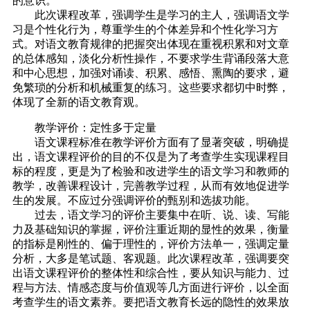
的意识。
此次课程改革，强调学生是学习的主人，强调语文学
习是个性化行为，尊重学生的个体差异和个性化学习方
式。对语文教育规律的把握突出体现在重视积累和对文章
的总体感知，淡化分析性操作，不要求学生背诵段落大意
和中心思想，加强对诵读、积累、感悟、熏陶的要求，避
免繁琐的分析和机械重复的练习。这些要求都切中时弊，
体现了全新的语文教育观。
教学评价：定性多于定量
语文课程标准在教学评价方面有了显著突破，明确提
出，语文课程评价的目的不仅是为了考查学生实现课程目
标的程度，更是为了检验和改进学生的语文学习和教师的
教学，改善课程设计，完善教学过程，从而有效地促进学
生的发展。不应过分强调评价的甄别和选拔功能。
过去，语文学习的评价主要集中在听、说、读、写能
力及基础知识的掌握，评价注重近期的显性的效果，衡量
的指标是刚性的、偏于理性的，评价方法单一，强调定量
分析，大多是笔试题、客观题。此次课程改革，强调要突
出语文课程评价的整体性和综合性，要从知识与能力、过
程与方法、情感态度与价值观等几方面进行评价，以全面
考查学生的语文素养。要把语文教育长远的隐性的效果放