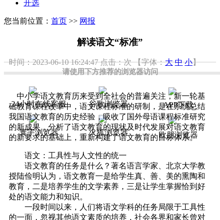
开选
您当前位置：
首页
>>
网报
解读语文“标准”
时间：2023-06-10 16:24:47
点击：
次
【字体：
大
中
小
】
请使用下方推荐的浏览器访问
中小学语文教育历来受到全社会的普遍关注，新一轮基
24小时在线客服
谷歌浏览器
APP下载
础教育课程改革中，语文课程标准的研制，是在系统总结
我国语文教育的历史经验，吸收了国外母语课程标准研究
的新成果，分析了语文教育的现状及时代发展对语文教育
寰宇浏览器
火狐浏览器
欧朋浏览器
的新要求的基础上，重新构建了语文教育的目标体系。
语文：工具性与人文性的统一
语文教育的任务是什么？著名语言学家、北京大学教
授陆俭明认为，语文教育一是给学生真、善、美的熏陶和
教育，二是培养学生的文学素养，三是让学生掌握恰到好
处的语文能力和知识。
一段时间以来，人们将语文学科的任务局限于工具性
的一面，忽视其他语文素质的培养，社会各界和家长曾对